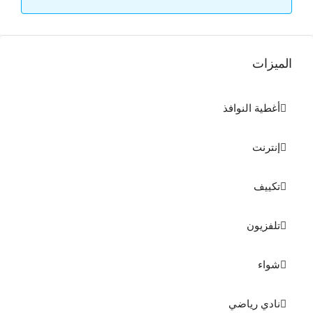
الميزات
أغطية النوافذ
إنترنت
تكييف
تلفزيون
شواء
نادي رياضي