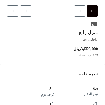
للبيع
منزل رائع
حلول نت
3,550,000ريال
2,560ريال/للمتر
نظرة عامة
فيلا
5
نوع العقار
غرف نوم
1
2