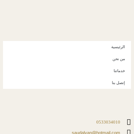
الرئيسية
من نحن
خدماتنا
إتصل بنا
0533034010
saudalyan@hotmail.com