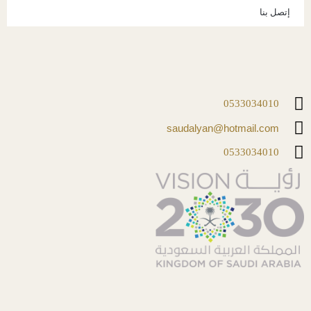
إتصل بنا
0533034010
saudalyan@hotmail.com
0533034010